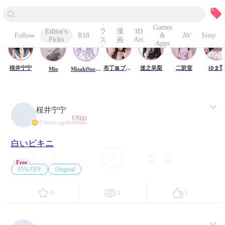
Editor's Picks
イ
Games
ラ
漫
Editor's
3D
Follow
R18
&
AV
Sissy
Picks
Art
ス
画
Apps
ト
桜井宁宁
布丁🎀プリン
迷之呆梨
二阶堂
ゆま😇
Mio
MisakiSuzuki
桜井宁宁
USD1
10 hours ago
USD20
白いビキニ
21
2
Free
95% OFF
Original
0
0
1