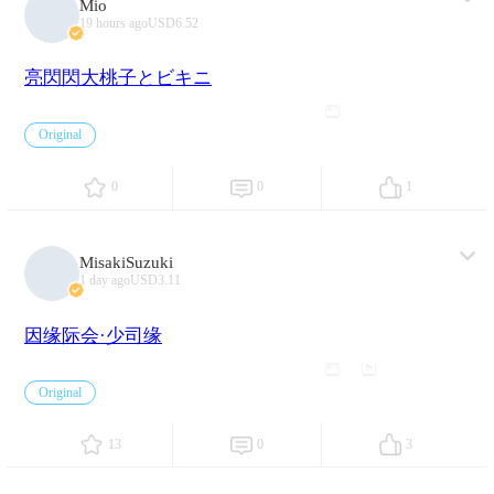
Mio
19 hours ago
USD6.52
亮閃閃大桃子とビキニ
28
Original
0
0
1
MisakiSuzuki
1 day ago
USD3.11
因缘际会·少司缘
16
1
Original
13
0
3