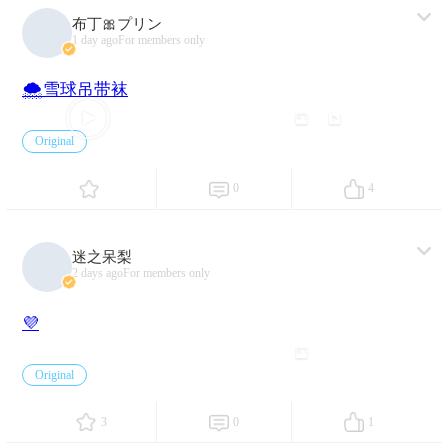
布丁🎀プリン
1 day ago
For members only
🌨️雪球吊带袜
23
1
Original
0
4
迷之呆梨
2 days ago
For members only
💜
24
Original
3
0
1